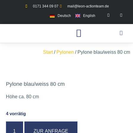
0171 344 09 07
mail@leon-actionteam.de
Deutsch
English
Start
/
Pylonen
/ Pylone blau/weiss 80 cm
Pylone blau/weiss 80 cm
Höhe ca. 80 cm
4 vorrätig
ZUR ANFRAGE