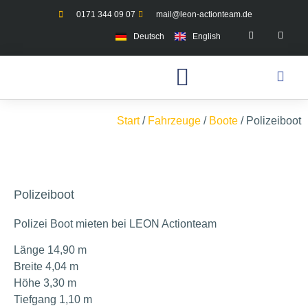
0171 344 09 07
mail@leon-actionteam.de
Deutsch
English
Start
/
Fahrzeuge
/
Boote
/ Polizeiboot
Polizeiboot
Polizei Boot mieten bei LEON Actionteam
Länge 14,90 m
Breite 4,04 m
Höhe 3,30 m
Tiefgang 1,10 m