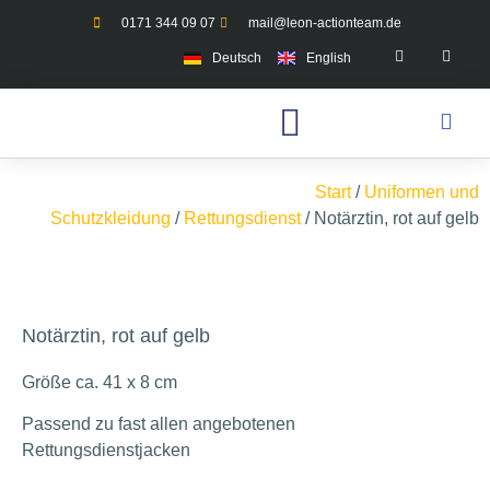
0171 344 09 07
mail@leon-actionteam.de
Deutsch
English
Start
/
Uniformen und
Schutzkleidung
/
Rettungsdienst
/ Notärztin, rot auf gelb
Notärztin, rot auf gelb
Größe ca. 41 x 8 cm
Passend zu fast allen angebotenen
Rettungsdienstjacken