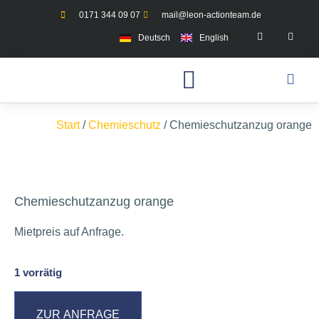
0171 344 09 07
mail@leon-actionteam.de
Deutsch
English
Start
/
Chemieschutz
/ Chemieschutzanzug orange
Chemieschutzanzug orange
Mietpreis auf Anfrage.
1 vorrätig
ZUR ANFRAGE