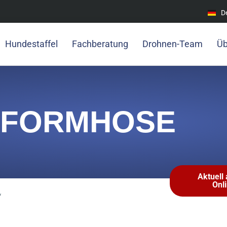
D
Hundestaffel
Fachberatung
Drohnen-Team
Üb
IFORMHOSE
Aktuell
Onl
“