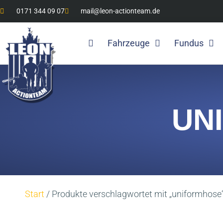
0171 344 09 07
mail@leon-actionteam.de
Fahrzeuge
Fundus
UN
Start
/ Produkte verschlagwortet mit „uniformhose