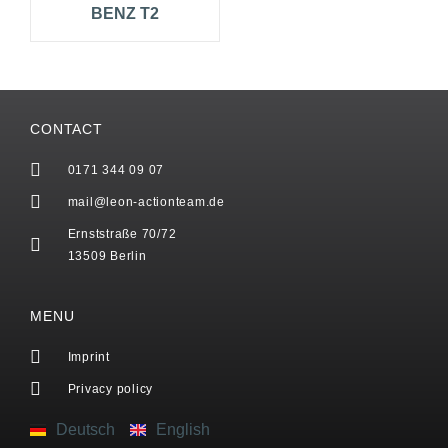
BENZ T2
CONTACT
0171 344 09 07
mail@leon-actionteam.de
Ernststraße 70/72
13509 Berlin
MENU
Imprint
Privacy policy
Deutsch
English